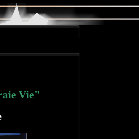
raie Vie"
e