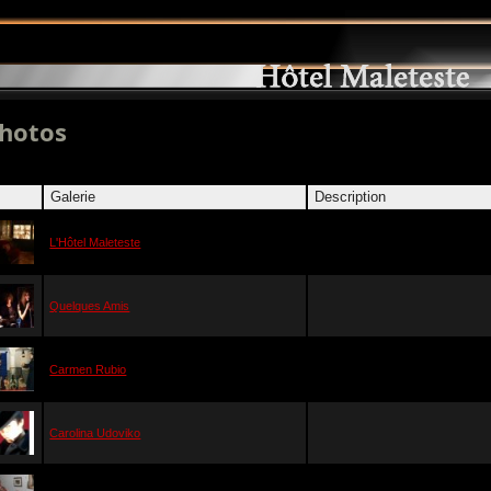
hotos
Galerie
Description
L'Hôtel Maleteste
Quelques Amis
Carmen Rubio
Carolina Udoviko